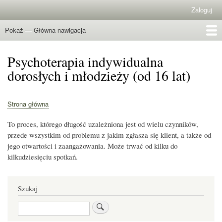
Przejdź
Zaloguj
Menu
do
konta
treści
Pokaż — Główna nawigacja
Główna
użytkownika
nawigacja
Strona główna
O nas
Usługi/Cennik
Warsztaty rodzicielskie
Specjaliści
Grafik specjalistów
Rejestracja
Dokumenty
Kontakt
Psychoterapia indywidualna
dorosłych i młodzieży (od 16 lat)
Strona główna
Ścieżka
nawigacyjna
To proces, którego długość uzależniona jest od wielu czynników,
przede wszystkim od problemu z jakim zgłasza się klient, a także od
jego otwartości i zaangażowania. Może trwać od kilku do
kilkudziesięciu spotkań.
Szukaj
Szukaj